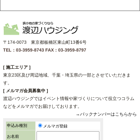
〒174-0073 東京都板橋区東山町13番6号
TEL：03-3959-8743
FAX：03-3959-8797
[ 施工エリア ]
東京23区及び周辺地域、千葉・埼玉県の一部とさせていただきま
す。
[ メルマガ会員募集中 ]
渡辺ハウジングではイベント情報や家づくりについて役立つコラム
などをメルマガでお届けしております。
→バックナンバーはこちらから