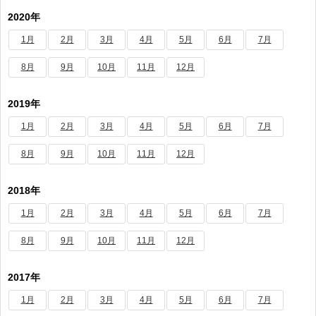
2020年
1月
2月
3月
4月
5月
6月
7月
8月
9月
10月
11月
12月
2019年
1月
2月
3月
4月
5月
6月
7月
8月
9月
10月
11月
12月
2018年
1月
2月
3月
4月
5月
6月
7月
8月
9月
10月
11月
12月
2017年
1月
2月
3月
4月
5月
6月
7月