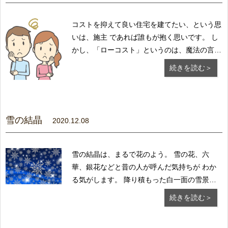
コストを抑えて良い住宅を建てたい、という思
いは、施主 であれば誰もが抱く思いです。 し
かし、「ローコスト」というのは、魔法の言葉
ではあり ません。 その意味や内容をしっかり
続きを読む＞
理解した上で計画に臨むことが 大切です。 い
ろいろなものに適正な価格があるように、住...
雪の結晶
2020.12.08
雪の結晶は、まるで花のよう。 雪の花、六
華、銀花などと昔の人が呼んだ気持ちが わか
る気がします。 降り積もった白一面の雪景色
を眺める雪見は、江戸 時代の粋人たちに好ま
続きを読む＞
れたそう。 暦の上では大雪を迎え、いよいよ
本格的に雪が降り だす頃、降雪地方では雪の