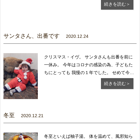
事に年末を 迎えられましたこと心より感謝申
続きを読む＞
し上げます。 世相は様々でも、常に明るく暮
らすことを心掛けて いきたいと思いますの
で、来年も引き続き、...
サンタさん、出番です
2020.12.24
クリスマス・イヴ。 サンタさんも出番を前に
一休み。 今年はコロナの感染の為、子どもた
ちにとっても 我慢の１年でした。 せめて今夜
は、家族そろってクリスマスを楽しん でくだ
続きを読む＞
さい。 子どもたちの笑顔は周囲のみんなを幸
せな気分に してくれますから。 感染症の...
冬至
2020.12.21
冬至といえば柚子湯。 体を温めて、風邪知ら