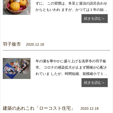
ずに。 この習慣は、冬至と湯治の語呂合わせ
からともいわれ ますが、かつては１年の始ま
りだった冬至に、柚子の 香りや薬効で体を清
続きを読む＞
める禊（みそぎ）の意味があった といいま
す。 柚子は冬の鍋料理や焼き魚などにもよく
合いますので、...
羽子板市
2020.12.18
年の瀬を華やかに盛り上げる浅草寺の羽子板
市。 コロナの感染拡大が止まず開催が心配さ
れていま したが、時間短縮、規模縮小で１９
日まで開かれ ます。 羽子板は邪気を祓う縁起
続きを読む＞
物として、特に女の子の 成長を願って贈ら
れ、羽根つきをして新春を寿ぐ という、日本
的なやさしい美...
建築のあれこれ「ローコスト住宅」
2020.12.18