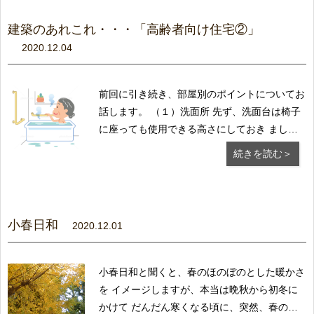
重みで枝が折れ...
建築のあれこれ・・・「高齢者向け住宅②」
2020.12.04
前回に引き続き、部屋別のポイントについてお
話します。 （１）洗面所 先ず、洗面台は椅子
に座っても使用できる高さにしておき ましょ
う。収納スペースは、常に手の届く範囲内で計
続きを読む＞
画を しておくことが大事です。 （２）浴室 浴
室の扉は、アクリルガラスなどの割れにくい素
材を選...
小春日和
2020.12.01
小春日和と聞くと、春のほのぼのとした暖かさ
を イメージしますが、本当は晩秋から初冬に
かけて だんだん寒くなる頃に、突然、春のよ