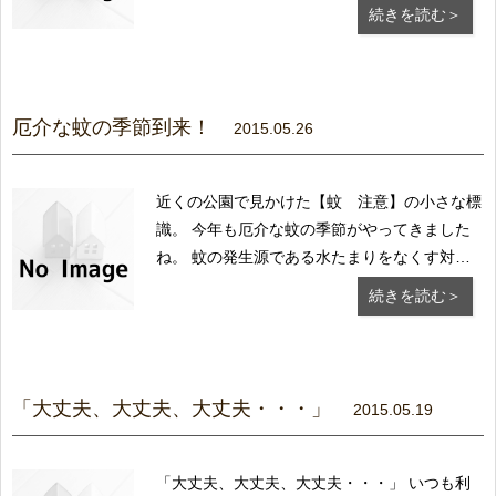
く暑くなったから、寒くなったから」 と、天
続きを読む＞
気予報の気温をチェツクしながら衣替えをする
人が 多いようです。 梅雨時の衣替えのポイン
トは、しまう前に必ずクリーニング や洗濯を
済ま...
厄介な蚊の季節到来！
2015.05.26
近くの公園で見かけた【蚊 注意】の小さな標
識。 今年も厄介な蚊の季節がやってきました
ね。 蚊の発生源である水たまりをなくす対策
が基本と なるようですが、一体どこから飛ん
続きを読む＞
でくるのでしょう？ 耐えがたいあの痒
み・・・思い出します。 蚊に刺されやすい人
の傾向としては、 体温が高い人 暗い色の服を
着ている...
「大丈夫、大丈夫、大丈夫・・・」
2015.05.19
「大丈夫、大丈夫、大丈夫・・・」 いつも利