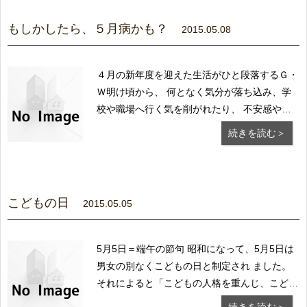
持たないように。」との、アドバイスを受けた
ことが...
もしかしたら、５月病かも？
2015.05.08
４月の新年度を迎えた生活がひと段落するＧ・
Ｗ明け頃から、 何となく気分が落ち込み、学
校や職場へ行く気を削がれたり、 不安感や焦
り、または疲れやすい、眠れない、食欲不
続きを読む＞
振・・・ など理由不明の不調はありません
か？ もしかしたら、５月病かもしれません。
大抵は一過性のもので１～２ヶ月で症状は自然
に軽減され...
こどもの日
2015.05.05
5月5日＝端午の節句 昭和になって、5月5日は
男女の別なくこどもの日と制定され ました。
それによると「こどもの人格を重んじ、こども
の幸福をはかる と共に、母に感謝する日」と