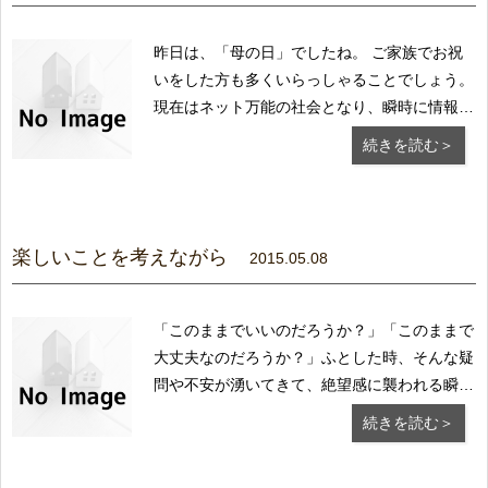
昨日は、「母の日」でしたね。 ご家族でお祝
いをした方も多くいらっしゃることでしょう。
現在はネット万能の社会となり、瞬時に情報が
駆け巡る 便利な世の中になりましたが、果た
続きを読む＞
してこれが幸せなの でしょうか？ 皆が集うこ
んな機会に、「家族」「平和」「自由」とか普
段 当たり前のことに思いを巡らすのも一考か
も...
楽しいことを考えながら
2015.05.08
「このままでいいのだろうか？」「このままで
大丈夫なのだろうか？」ふとした時、そんな疑
問や不安が湧いてきて、絶望感に襲われる瞬間
ってありませんか？以前、そんな気持ちに対し
続きを読む＞
て、「そういう考えを持つから、そういう事態
を引き寄せる。 だから、そんな考えを決して