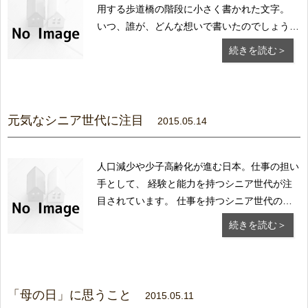
用する歩道橋の階段に小さく書かれた文字。
いつ、誰が、どんな想いで書いたのでしょう
か？ 自分自身に言い聞かせているのか、それ
続きを読む＞
とも誰かを 励まし元気づける為？ どんな人で
も、人それぞれに悩みや苦しみをいっぱい 抱
えて日々生きています。 だから、こんな短い
言葉に...
元気なシニア世代に注目
2015.05.14
人口減少や少子高齢化が進む日本。仕事の担い
手として、 経験と能力を持つシニア世代が注
目されています。 仕事を持つシニア世代の割
合を都道府県別で見てみると、 1位 長野県、
続きを読む＞
2位 山梨県、 3位 静岡県、 そして4位
が 東京都と福島県と続きます。 元気なシニ
ア世代が多く、環境の整った働きやすい職場が
...
「母の日」に思うこと
2015.05.11