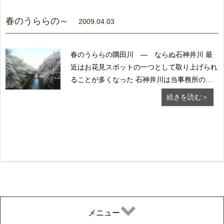
き入っていました。 一般の方も飛び入りで演
奏を体...
春のうららの～
2009.04.03
春のうららの隅田川 ― ならぬ石神井川 最
近はお花見スポットの一つとして取り上げられ
ることが多くなった 石神井川は当事務所のす
ぐそばです。 今がまさに満開！ 昼間
続きを読む＞
はご近所の家族ずれがゆっくり散策を楽しみ、
夜間は仕事を終えた 会社勤めの方々の宴会で
にぎやかに盛り上がります。 混雑する人の波
にお...
メニュー