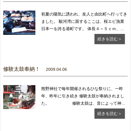
初夏の陽気に誘われ、友人と由比町へ行ってき
ました。 駿河湾に面するここは、桜エビ漁業
日本一を誇る港町です。 体長４～５ｃｍ、桜
色をした小さなエビは、日中は海面から３００
続きを読む＞
ｍ程の 暗い深海に生息し、夜になると７０～
８０ｍ位のところまで浮上するため この時が
捕獲のチャンスです。 そして、陽の光が最高
の乾燥...
修験太鼓奉納！
2009.04.06
熊野神社で毎年開催されるひな祭りに、一昨
年、昨年に引き続き 修験太鼓が奉納されまし
た。 修験太鼓は、音によって神仏
に供養を捧げ、神仏のご加護と 安穏を祈るも
続きを読む＞
のです。 山伏法衣をまとった修行者の打ち鳴
らす豪快な演奏に、集まった多くの 人達も聞