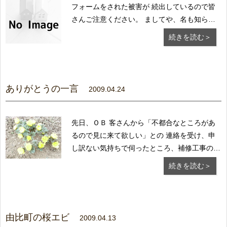
フォームをされた被害が 続出しているので皆
さんご注意ください。 ましてや、名も知らな
い訪問業者の勧めるリフォームなどはもっての
続きを読む＞
ほかです。 よく見られる事例は「点検商法と
逆切れ商法」の合わせ技です。 飛び込みのセ
ールスマンが、建物の土台に設けられている通
風口に...
ありがとうの一言
2009.04.24
先日、ＯＢ 客さんから「不都合なところがあ
るので見に来て欲しい」との 連絡を受け、申
し訳ない気持ちで伺ったところ、補修工事の話
はほんの 数分で終わり、お茶をごちそうにな
続きを読む＞
った上、帰る際には 「有難うございました」
と繰り返し言われお土産までいただいてしまい
ました。 帰り道、「やっぱりお客さんとはこ
ういう...
由比町の桜エビ
2009.04.13