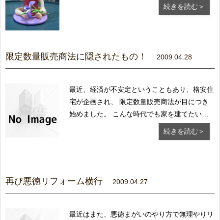
せんネ。 最近は少子化のせいか、それとも伝
続きを読む＞
統行事に対して疎くなったのか、 特に都会で
は、青空に泳ぐ鯉のぼりを見かける機会もすっ
かり減ってしまい 寂しい気がします。 鯉のぼ
りと一緒...
限定数量販売商法に隠されたもの！
2009.04.28
最近、経済が不安定ということもあり、格安住
宅が企画され、 限定数量販売商法が目につき
始めました。 こんな時代でも家を建てたいと
思っている人はたくさんいます。 そんな人達
続きを読む＞
の心の隙を狙った商法です。 これは、富士ハ
ウスの二の舞になる可能性があります。 格安
のチラシでお客様を集め、言葉巧みに契約に持
ち込み...
再び悪徳リフォーム横行
2009.04.27
最近はまた、悪徳まがいのやり方で無理やりリ