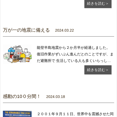
んきに見えますが、実は 水の中では必死で水
続きを読む＞
を搔いているのです。 「鴨の水掻き」という
例えの通り、外側からは わからないけれど、
実はその裏に...
万が一の地震に備える
2024.03.22
能登半島地震から２か月半が経過しました。
復旧作業がずいぶん進んだとのことですが、ま
だ避難所で 生活している人も多くいらっしゃ
るようです。 衝撃だった元日の様子を、どれ
続きを読む＞
だけの人が覚えているので しょうか。 のど
元過ぎれば・・・ 最近では千葉県東方沖やそ
の周辺で地震が多発しています。...
感動の10０分間！
2024.03.18
２００１年９月１１日、世界中を震撼させた同