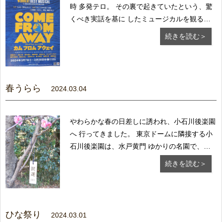
時 多発テロ。 その裏で起きていたという、驚
くべき実話を基に したミュージカルを観るた
め、日生劇場へ行って きました。 世界が止ま
続きを読む＞
ったあの日の翌日に、ある小さな町で 起きた
奇跡の物語は、国・宗教・人種等の違いを 超
え...
春うらら
2024.03.04
やわらかな春の日差しに誘われ、小石川後楽園
へ 行ってきました。 東京ドームに隣接する小
石川後楽園は、水戸黄門 ゆかりの名園で、広
い園内では四季を通じ様々な 花を楽しむこと
続きを読む＞
ができます。 この時期は梅の花が美しい頃で
すが、残念ながら 見頃は過ぎてしまいまし
た。けれど散...
ひな祭り
2024.03.01