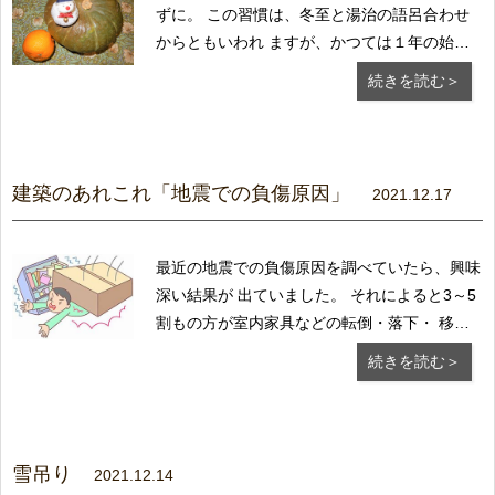
ずに。 この習慣は、冬至と湯治の語呂合わせ
からともいわれ ますが、かつては１年の始ま
りだった冬至に、柚子の 香りや薬効で身体を
続きを読む＞
清める禊（みそぎ）の意味があっ たといいま
す。 また、冬至の日にかぼちゃを食べると風
邪をひかない ...
建築のあれこれ「地震での負傷原因」
2021.12.17
最近の地震での負傷原因を調べていたら、興味
深い結果が 出ていました。 それによると3～5
割もの方が室内家具などの転倒・落下・ 移動
で負傷しているそうです。そうならないため
続きを読む＞
に、日頃 から以下の３つのポイントを意識し
ておくことが大切です。 ◆部屋にはなるべく
モノをおかない。...
雪吊り
2021.12.14