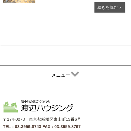
美しい紅葉も、風に 舞っています。 地に落ち
続きを読む＞
た葉をついばむ鳥の姿にも寂寥感が・・・ い
よいよ師走。１年の締めくくりの時季に、せめ
て 気持ち...
メニュー
〒174-0073 東京都板橋区東山町13番6号
TEL：03-3959-8743
FAX：03-3959-8797