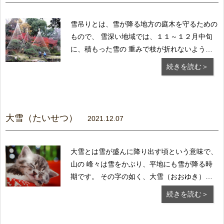
雪吊りとは、雪が降る地方の庭木を守るための
もので、 雪深い地域では、１１～１２月中旬
に、積もった雪の 重みで枝が折れないよう至
る所で行われます。 庭木の保護が目的とはい
続きを読む＞
え、大木の雪吊りともなると かなり見ごたえ
があります。 雪吊りは、冬のこの時季しか見
られないので、花の...
大雪（たいせつ）
2021.12.07
大雪とは雪が盛んに降り出す頃という意味で、
山の 峰々は雪をかぶり、平地にも雪が降る時
期です。 その字の如く、大雪（おおゆき）に
なる地域もあり ます。 この頃から日本にやっ
続きを読む＞
てくるのが冬将軍。 正式にはシベリア寒気団
といい、シベリア方面から 到来し、日本海側