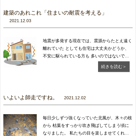
に降雪をも...
建築のあれこれ「住まいの耐震を考える」
2021.12.03
地震が多発する現在では、震源からたとえ遠く
離れていた としても住宅は大丈夫かどうか、
不安に駆られている方も 多いのではないでし
ょうか。 自宅が半壊あるいは一部損壊といっ
続きを読む＞
た状況であれば適切な 修繕を行うことによっ
て、家の機能は復活します。 こうした場合、
「一刻も早く直した...
いよいよ師走ですね。
2021.12.02
毎日少しずつ強くなっていた北風が、木々の枝
から 枯葉をすっかり吹き飛ばしてしまう頃に
なりました。 私たちの目を楽しませてくれた