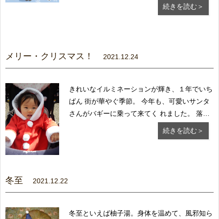
りの日常が戻る ことを期待しましたが、新株
続きを読む＞
の発生でまだしばらく 不安な日々が続きそう
です。 １年の締めくくりの時期に、「今年も
頑張ったね」 ...
メリー・クリスマス！
2021.12.24
きれいなイルミネーションが輝き、１年でいち
ばん 街が華やぐ季節。 今年も、可愛いサンタ
さんがバギーに乗って来てく れました。 落ち
着いたかな？と思った新型コロナウイルスです
続きを読む＞
が、ここにきて新たな変異株への市中感染が始
まり 警戒が広がっています。 今まで通りの...
冬至
2021.12.22
冬至といえば柚子湯。身体を温めて、風邪知ら