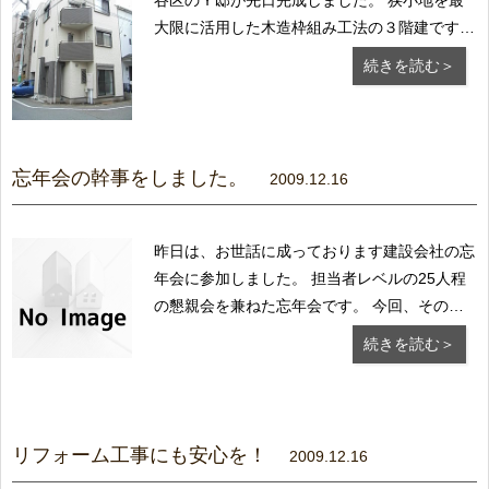
谷区のＹ邸が先日完成しました。 狭小地を最
大限に活用した木造枠組み工法の３階建です。
当初、建築確認許可の遅れから着工が遅れお客
続きを読む＞
様には大変ご心配をお掛け致しましたが、 お
客様のご理解・ご協力をいただき、無事お引渡
しができました、 本当にありがとうございま
した...
忘年会の幹事をしました。
2009.12.16
昨日は、お世話に成っております建設会社の忘
年会に参加しました。 担当者レベルの25人程
の懇親会を兼ねた忘年会です。 今回、その幹
事をおおせつかりインターネットで色々お店を
続きを読む＞
調べ、下見 に行ったりして"新宿の居酒屋"に予
約を入れ昨日、行った次第です。 結構、盛り
あがり“あっと”いう間の２時間でした。 会...
リフォーム工事にも安心を！
2009.12.16