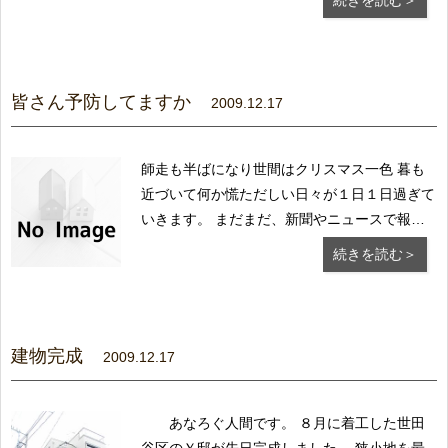
続きを読む＞
塗りのパターンや 鏝ムラの具合を決める予定
です。 杉の無垢フローリングと珪藻土。出来
あがりがとても楽しみです。 杉のフローリン
グ...
皆さん予防してますか
2009.12.17
師走も半ばになり世間はクリスマス一色 暮も
近づいて何か慌ただしい日々が１日１日過ぎて
いきます。 まだまだ、新聞やニュースで報道
されているインフルエンザ。 先日、営業の打
続きを読む＞
ち合わせで久しぶりに電車に乗りましたが マ
スクをしている人がほとんどいないのには驚き
でした。 咳をする人、くしゃみをする人結構
見受...
建物完成
2009.12.17
あなろぐ人間です。 ８月に着工した世田