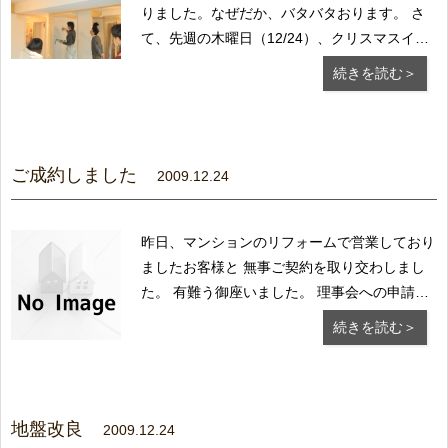
りました。なぜだか、バタバタおります。 さ
て、先週の木曜日（12/24）、クリスマスイブ
の日に現場にて、珪藻土を実際の壁に塗ってみ
続きを読む＞
て、 塗りのパターンや鏝ムラ、壁の小さな凸
凹をお客様に確認して頂きました。 今回のリ
ノベーションを設計監理している小谷さんもわ
ざ...
ご成約しました
2009.12.24
昨日、マンションのリフォームで営業しており
ましたお客様と 無事ご契約を取り交わしまし
た。 有難う御座いました。 理事会への申請
で、管理組合とのやり取りが難航しましたが
続きを読む＞
無事許可され契約まで取付まして、ほっとして
おります。 難航した理由が本年度から規約が
変わり、遮音等級Ｌ-40を求められ また直下3
戸...
地盤改良
2009.12.24