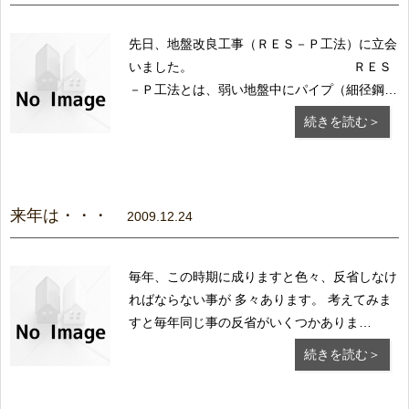
先日、地盤改良工事（ＲＥＳ－Ｐ工法）に立会
いました。 ＲＥＳ
－Ｐ工法とは、弱い地盤中にパイプ（細径鋼
管）を貫入して、地盤とパイプの 複合作用で
続きを読む＞
地盤を強くして沈下を防ぐ住宅の基礎地盤改良
工法です。 長所は、地盤への貫入が容易で騒
音の発生がないことです。 住居地域の狭小地
の地盤...
来年は・・・
2009.12.24
毎年、この時期に成りますと色々、反省しなけ
ればならない事が 多々あります。 考えてみま
すと毎年同じ事の反省がいくつかありま
す・・・進歩が ないですね。 来年の抱負の1つ
続きを読む＞
として今年からはじめました、この『ブログ』
を もう少し工夫して掲載しようと思いますの