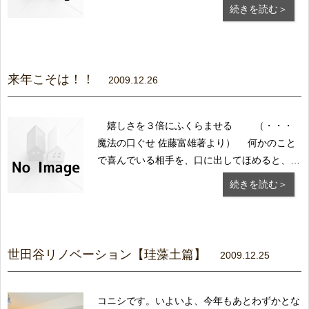
様にとってはどんな年でしたでしょうか？
続きを読む＞
私達は、多くの方々のお力添えをいただき、無
事に年末を 迎える事ができましたこと、心よ
り感謝申し上げます。 来年も、地に足をつけ
不況...
来年こそは！！
2009.12.26
嬉しさを３倍にふくらませる （・・・
魔法の口ぐせ 佐藤富雄著より） 何かのこと
で喜んでいる相手を、口に出してほめると、
相手の嬉しいは２倍になります。 その相手の
続きを読む＞
２倍になった嬉しい気持がふくれあがりなが
ら、 自分自身に伝わってきます。 最終的に
は「３倍の嬉しさ」になって、 自分自身に
返っ...
世田谷リノベーション【珪藻土篇】
2009.12.25
コニシです。いよいよ、今年もあとわずかとな