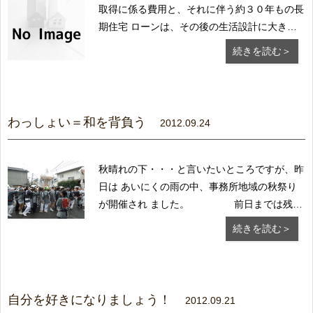
取得に係る費用と、それに伴う約３０年もの長
期住宅 ローンは、その後の生活設計に大きな
影響を与えます。 終身雇用制度の崩壊やリス
続きを読む＞
トラによる減収、退職金の 削減、または公的
年金の給付額の相対的低下・・等々 厳しい現
状を踏まえる必要があります。 それだけに資
金計...
わっしょい＝和を背負う
2012.09.24
秋晴れの下・・・と言いたいところですが、昨
日は あいにくの雨の中、事務所地域の秋祭り
が開催され ました。 前日までは残暑
が厳しく、また今日も汗ばむ程の陽気 なのに
続きを読む＞
昨日に限り冷たい雨。 どうして・・・？ 恨め
しげに空を仰ぎ、雨が上がるのを待ちました
が、 残念ながら一向にその気配なし。 それ
で...
自分を好きになりましょう！
2012.09.21