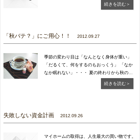
世代によって大きく異なります。 【独身・
続きを読む＞
結婚期（主に２０代）】 独身時代は、結婚準
備資金が貯蓄の大きなテーマとなります。 結
婚後は、なるべく早い時期に目的別（出産、住
宅など...
「秋バテ？」にご用心！！
2012.09.27
季節の変わり目は「なんとなく身体が重い」
「だるくて、何をするのもおっくう」 「なか
なか眠れない」・・・ 夏の終わりから秋の初
めにかけて疲れや不調が でてくる人が多いよ
続きを読む＞
うです。 これらは、 ・夏の暑さによる疲労
の蓄積 ・急激な気温差や気候の変化 ・冷
たい飲み物の摂りすぎ 等が原因です。 秋
は、...
失敗しない資金計画
2012.09.26
マイホームの取得は、人生最大の買い物です。