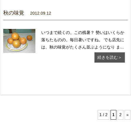
も快適に暮らせたよ」と 嬉しいお言葉。 一
番...
秋の味覚
2012.09.12
いつまで続くの、この残暑？ 勢いはいくらか
落ちたものの、毎日暑いですね。 でも店先に
は、秋の味覚がたくさん並ぶようになり まし
た。 ぶどう・梨・栗・さつま芋・しいたけ サ
続きを読む＞
ンマ・鮭・サバ 等など それでも、こ
の猛暑続きと降雨量が少なかったため 魚介類
や農作物の収穫にも、大きな影響が出ている
よ...
1 / 2
1
2
»