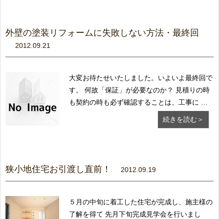
て下さい。 使って良かった。行って良かった
という店は、きっと規模 には関係ないはずで
す。...
外壁の塗装リフォームに失敗しない方法・最終回
2012.09.21
大変お待たせいたしました。いよいよ最終回で
す。 何故「保証」が必要なのか？ 見積りの時
も契約の時も必ず確認することは、工事に つ
いての保証のことです。 具体的に、何年間、
続きを読む＞
保証が効くのかを契約書に記入して もらい、
かつ「保証書」を発行してもらってください。
保証書を出し渋る業者は、幾ら安くても敬遠す
べ...
狭小地住宅お引渡し直前！
2012.09.19
５月の中旬に着工した住宅が完成し、施主様の
了解を得て 先月下旬完成見学会を行いまし