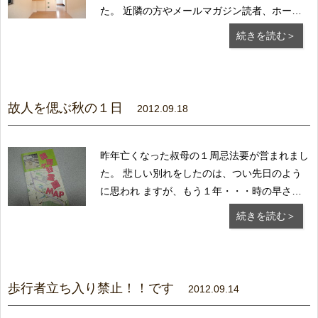
た。 近隣の方やメールマガジン読者、ホーム
ページをご覧に なった方がご来場くださり、
続きを読む＞
色々なご質問があちこちで 飛び交い楽しくま
た勉強になった一日となりました。 断熱効果
が高く光熱費がお得。 風通しの良い家です。
...
故人を偲ぶ秋の１日
2012.09.18
昨年亡くなった叔母の１周忌法要が営まれまし
た。 悲しい別れをしたのは、つい先日のよう
に思われ ますが、もう１年・・・時の早さに
驚きます。 優しかった叔母を偲び墓前で手を
続きを読む＞
合わせました。 ところで、叔母の眠るここ雑
司ヶ谷霊園は、各界の 著名人が数多く眠る霊
園として有名です。 永井荷風、夏目漱石、
泉鏡花...
歩行者立ち入り禁止！！です
2012.09.14