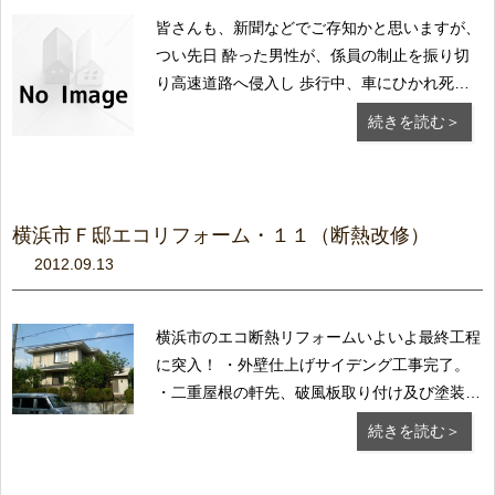
皆さんも、新聞などでご存知かと思いますが、
つい先日 酔った男性が、係員の制止を振り切
り高速道路へ侵入し 歩行中、車にひかれ死亡
するという痛ましい事故があり ました。 「何
続きを読む＞
故・どうして高速道路を歩いていたの？」 し
かも事故現場が自宅近くと知り、２度びっく
り。 そう言えば、最近、東京の高速道路出入
口の情...
横浜市Ｆ邸エコリフォーム・１１（断熱改修）
2012.09.13
横浜市のエコ断熱リフォームいよいよ最終工程
に突入！ ・外壁仕上げサイデング工事完了。
・二重屋根の軒先、破風板取り付け及び塗装完
了。 ・室内強制換気器具の取り付け完了。 ・
続きを読む＞
足場解体。 いよいよ最後の追い込みで
す。 お施主様から「この猛暑で熱帯夜の中で