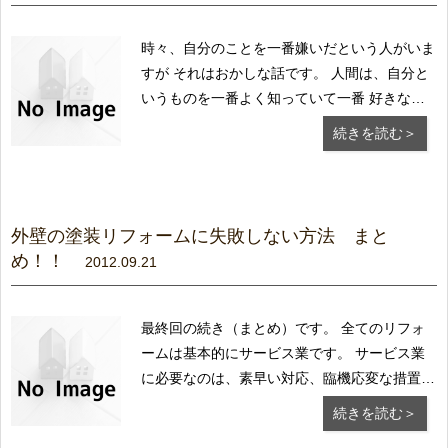
時々、自分のことを一番嫌いだという人がいま
すが それはおかしな話です。 人間は、自分と
いうものを一番よく知っていて一番 好きなは
ずです。 人間の脳は、好きな自分をいかに保
続きを読む＞
護するかという ことに全力を挙げていますか
ら、自分が嫌いという ことはないのです。 た
だ、自分の欲求等が通らないので、そんな自分
を...
外壁の塗装リフォームに失敗しない方法 まと
め！！
2012.09.21
最終回の続き（まとめ）です。 全てのリフォ
ームは基本的にサービス業です。 サービス業
に必要なのは、素早い対応、臨機応変な措置、
そして痒いところに手が届く気配りです。 皆
続きを読む＞
さんの周りにある色々なサービス業を思い出し