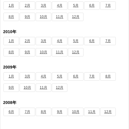
1月
2月
3月
4月
5月
6月
7月
8月
9月
10月
11月
12月
2010年
1月
2月
3月
4月
5月
6月
7月
8月
9月
10月
11月
12月
2009年
1月
3月
4月
5月
6月
7月
8月
9月
10月
11月
12月
2008年
6月
7月
8月
9月
10月
11月
12月