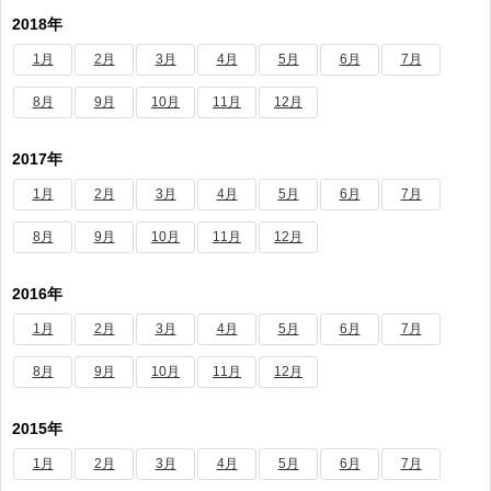
2018年
1月
2月
3月
4月
5月
6月
7月
8月
9月
10月
11月
12月
2017年
1月
2月
3月
4月
5月
6月
7月
8月
9月
10月
11月
12月
2016年
1月
2月
3月
4月
5月
6月
7月
8月
9月
10月
11月
12月
2015年
1月
2月
3月
4月
5月
6月
7月