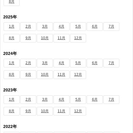
8月
2025年
1月
2月
3月
4月
5月
6月
7月
8月
9月
10月
11月
12月
2024年
1月
2月
3月
4月
5月
6月
7月
8月
9月
10月
11月
12月
2023年
1月
2月
3月
4月
5月
6月
7月
8月
9月
10月
11月
12月
2022年