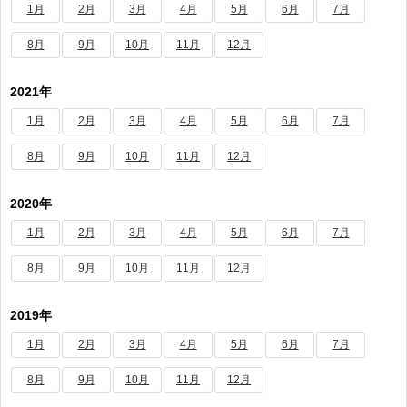
1月
2月
3月
4月
5月
6月
7月
8月
9月
10月
11月
12月
2021年
1月
2月
3月
4月
5月
6月
7月
8月
9月
10月
11月
12月
2020年
1月
2月
3月
4月
5月
6月
7月
8月
9月
10月
11月
12月
2019年
1月
2月
3月
4月
5月
6月
7月
8月
9月
10月
11月
12月