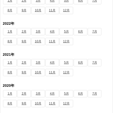
1月
2月
3月
4月
5月
6月
7月
8月
9月
10月
11月
12月
2022年
1月
2月
3月
4月
5月
6月
7月
8月
9月
10月
11月
12月
2021年
1月
2月
3月
4月
5月
6月
7月
8月
9月
10月
11月
12月
2020年
1月
2月
3月
4月
5月
6月
7月
8月
9月
10月
11月
12月