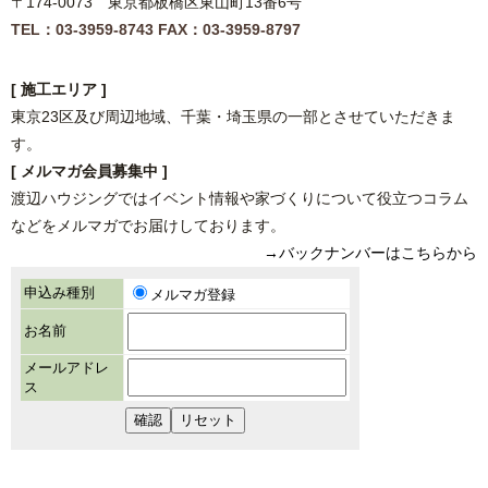
〒174-0073 東京都板橋区東山町13番6号
TEL：03-3959-8743
FAX：03-3959-8797
[ 施工エリア ]
東京23区及び周辺地域、千葉・埼玉県の一部とさせていただきま
す。
[ メルマガ会員募集中 ]
渡辺ハウジングではイベント情報や家づくりについて役立つコラム
などをメルマガでお届けしております。
→バックナンバーはこちらから