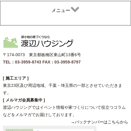
メニュー
〒174-0073 東京都板橋区東山町13番6号
TEL：03-3959-8743
FAX：03-3959-8797
[ 施工エリア ]
東京23区及び周辺地域、千葉・埼玉県の一部とさせていただきま
す。
[ メルマガ会員募集中 ]
渡辺ハウジングではイベント情報や家づくりについて役立つコラム
などをメルマガでお届けしております。
→バックナンバーはこちらから