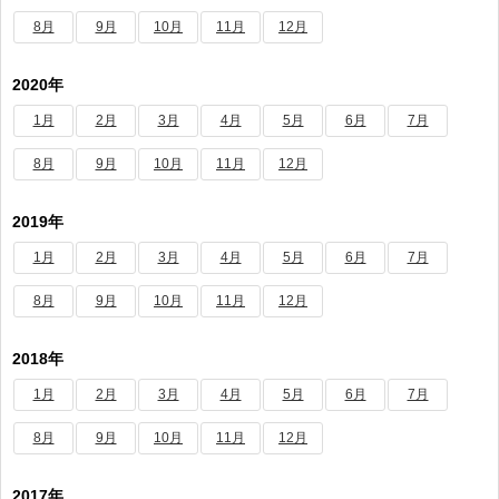
8月
9月
10月
11月
12月
2020年
1月
2月
3月
4月
5月
6月
7月
8月
9月
10月
11月
12月
2019年
1月
2月
3月
4月
5月
6月
7月
8月
9月
10月
11月
12月
2018年
1月
2月
3月
4月
5月
6月
7月
8月
9月
10月
11月
12月
2017年