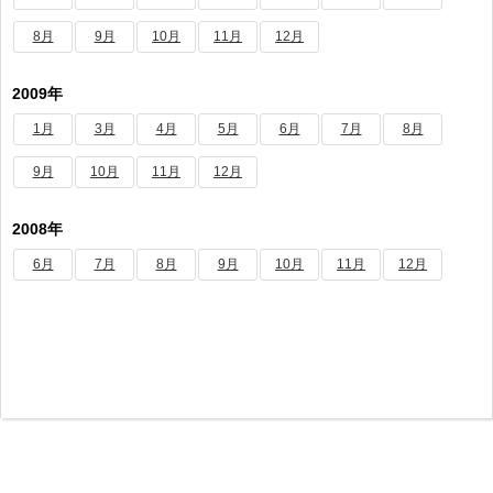
8月
9月
10月
11月
12月
2009年
1月
3月
4月
5月
6月
7月
8月
9月
10月
11月
12月
2008年
6月
7月
8月
9月
10月
11月
12月