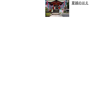
夏越の祓え