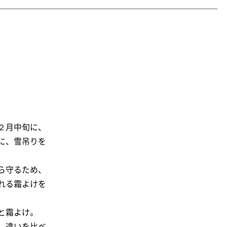
２月中旬に、
に、雪吊りを
ら守るため、
れる霜よけを
と霜よけ。
、違いを比べ