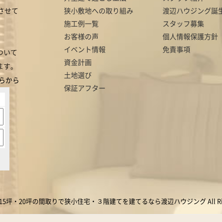
させて
狭小敷地への取り組み
渡辺ハウジング誕
施工例一覧
スタッフ募集
お客様の声
個人情報保護方針
イベント情報
免責事項
ついて
資金計画
ます。
土地選び
らから
保証アフター
で15坪・20坪の間取りで狭小住宅・３階建てを建てるなら渡辺ハウジング All Rights