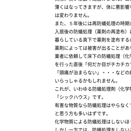
薄くはなってきますが、体に悪影響
は変わりません。
また、５年後には再防蟻処理の時期
入居後の防蟻処理（薬剤の再塗布）
暮らしている真下で薬剤を塗布する
薬剤によっては被害が出ることがあ
業者に依頼して床下の防蟻処理（化
を行った直後「何だか目がチカチカ
「頭痛が治まらない」・・・などの
いらっしゃるかもしれません。
これが、いわゆる防蟻処理剤（化学
「シックハウス」です。
有害な物質なら防蟻処理はやらなく
と思う方も多いはずです。
化学物質による防蟻処理はしないほ
しかし一方では、防蟻処理をしない