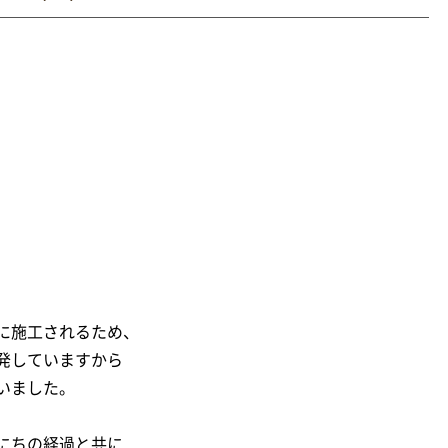
に施工されるため、
発していますから
いました。
にちの経過と共に