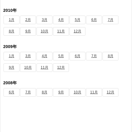
2010年
1月
2月
3月
4月
5月
6月
7月
8月
9月
10月
11月
12月
2009年
1月
3月
4月
5月
6月
7月
8月
9月
10月
11月
12月
2008年
6月
7月
8月
9月
10月
11月
12月