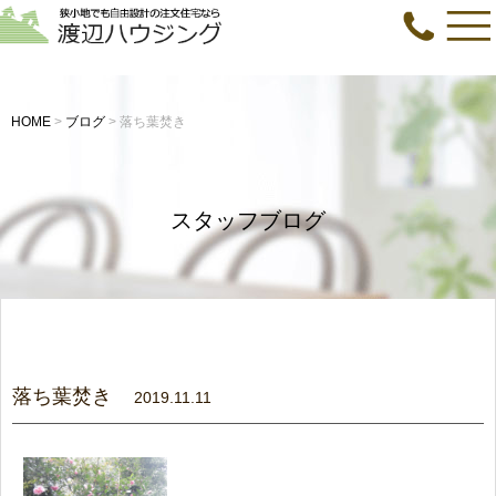
HOME
>
ブログ
>
落ち葉焚き
スタッフブログ
落ち葉焚き
2019.11.11