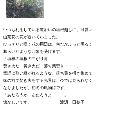
いつも利用している道沿いの垣根越しに、可愛い
山茶花の花が覗いていました。
ひっそりと咲く花の周辺は、何だかふっと明るく
和らいだような印象を受けます。
「垣根の垣根の曲がり角
焚き火だ 焚き火だ 落ち葉焚き・・・」
童謡に歌い継がれるような、落ち葉を掃き集めて
家の前で焚き火をする光景は、今では見られなく
なりましたが、初冬の風物詩です。
「あたろうか あたろうよ・・・」
懐かしいです。 渡辺 田鶴子