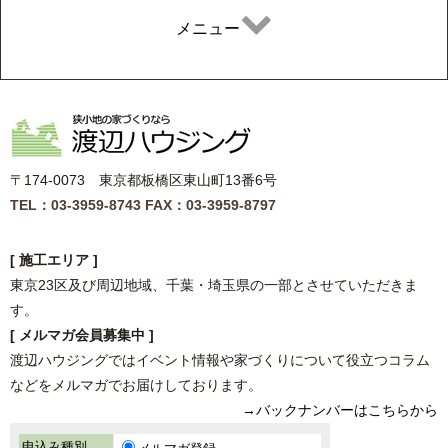
メニュー
〒174-0073 東京都板橋区東山町13番6号
TEL：03-3959-8743
FAX：03-3959-8797
[ 施工エリア ]
東京23区及び周辺地域、千葉・埼玉県の一部とさせていただきま
す。
[ メルマガ会員募集中 ]
渡辺ハウジングではイベント情報や家づくりについて役立つコラム
などをメルマガでお届けしております。
→バックナンバーはこちらから