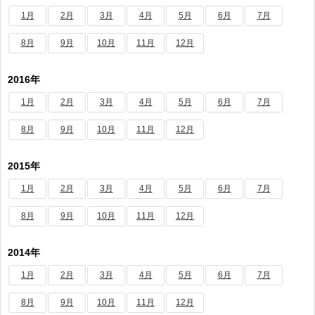
1月
2月
3月
4月
5月
6月
7月
8月
9月
10月
11月
12月
2016年
1月
2月
3月
4月
5月
6月
7月
8月
9月
10月
11月
12月
2015年
1月
2月
3月
4月
5月
6月
7月
8月
9月
10月
11月
12月
2014年
1月
2月
3月
4月
5月
6月
7月
8月
9月
10月
11月
12月