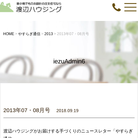
HOME
>
やすらぎ通信
>
2013
>
2013年07・08月号
iezuAdmin6
2013年07・08月号
2018.09.19
渡辺ハウジングがお届けする手づくりのニュースレター「やすらぎ