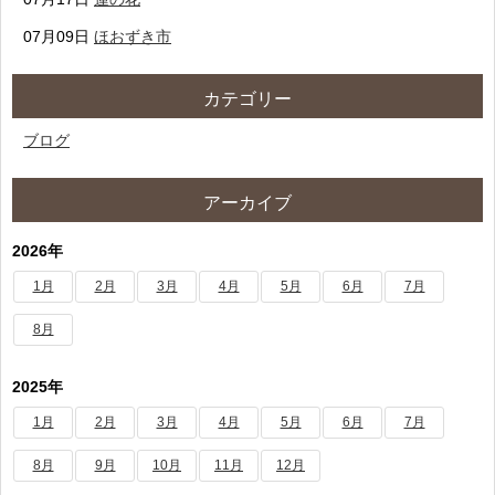
07月09日
ほおずき市
カテゴリー
ブログ
アーカイブ
2026年
1月
2月
3月
4月
5月
6月
7月
8月
2025年
1月
2月
3月
4月
5月
6月
7月
8月
9月
10月
11月
12月