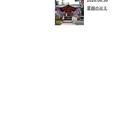
2026.06.30
夏越の祓え