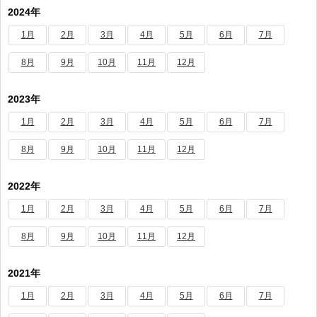
2024年
1月
2月
3月
4月
5月
6月
7月
8月
9月
10月
11月
12月
2023年
1月
2月
3月
4月
5月
6月
7月
8月
9月
10月
11月
12月
2022年
1月
2月
3月
4月
5月
6月
7月
8月
9月
10月
11月
12月
2021年
1月
2月
3月
4月
5月
6月
7月