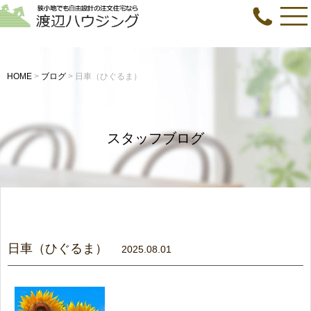
HOME
>
ブログ
>
日車（ひぐるま）
スタッフブログ
日車（ひぐるま）
2025.08.01