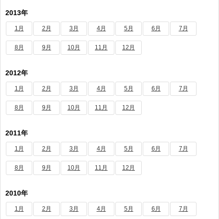
2013年
1月
2月
3月
4月
5月
6月
7月
8月
9月
10月
11月
12月
2012年
1月
2月
3月
4月
5月
6月
7月
8月
9月
10月
11月
12月
2011年
1月
2月
3月
4月
5月
6月
7月
8月
9月
10月
11月
12月
2010年
1月
2月
3月
4月
5月
6月
7月