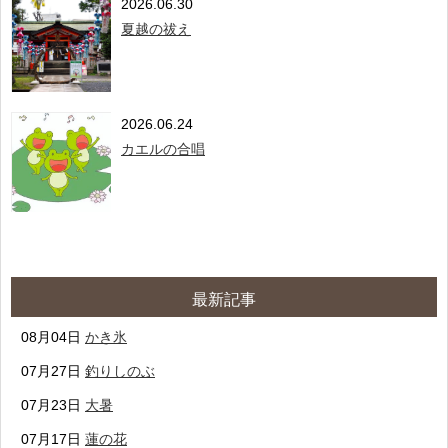
2026.06.30
夏越の祓え
2026.06.24
カエルの合唱
最新記事
08月04日
かき氷
07月27日
釣りしのぶ
07月23日
大暑
07月17日
蓮の花