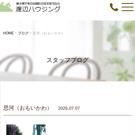
HOME
>
ブログ
>
思河（おもいかわ）
スタッフブログ
思河（おもいかわ）
2025.07.07