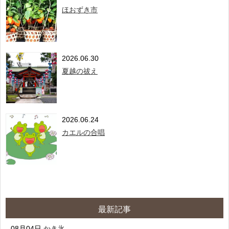
ほおずき市
2026.06.30
夏越の祓え
2026.06.24
カエルの合唱
最新記事
08月04日
かき氷