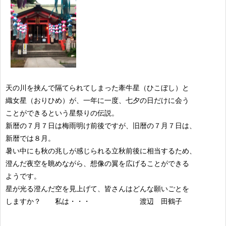
天の川を挟んで隔てられてしまった牽牛星（ひこぼし）と
織女星（おりひめ）が、一年に一度、七夕の日だけに会う
ことができるという星祭りの伝説。
新暦の７月７日は梅雨明け前後ですが、旧暦の７月７日は、
新暦では８月。
暑い中にも秋の兆しが感じられる立秋前後に相当するため、
澄んだ夜空を眺めながら、想像の翼を広げることができる
ようです。
星が光る澄んだ空を見上げて、皆さんはどんな願いごとを
しますか？ 私は・・・ 渡辺 田鶴子