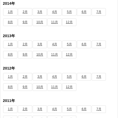
2014年
1月
2月
3月
4月
5月
6月
7月
8月
9月
10月
11月
12月
2013年
1月
2月
3月
4月
5月
6月
7月
8月
9月
10月
11月
12月
2012年
1月
2月
3月
4月
5月
6月
7月
8月
9月
10月
11月
12月
2011年
1月
2月
3月
4月
5月
6月
7月