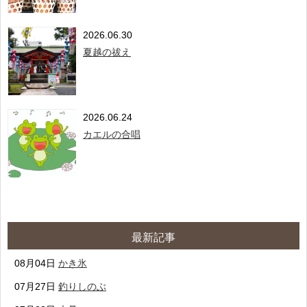
2026.06.30
夏越の祓え
2026.06.24
カエルの合唱
最新記事
08月04日
かき氷
07月27日
釣りしのぶ