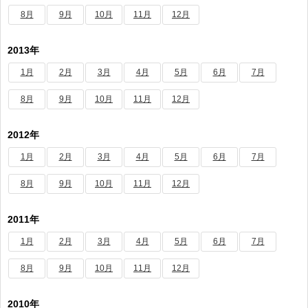
8月
9月
10月
11月
12月
2013年
1月
2月
3月
4月
5月
6月
7月
8月
9月
10月
11月
12月
2012年
1月
2月
3月
4月
5月
6月
7月
8月
9月
10月
11月
12月
2011年
1月
2月
3月
4月
5月
6月
7月
8月
9月
10月
11月
12月
2010年