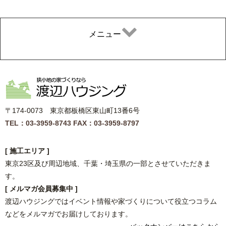
メニュー
〒174-0073 東京都板橋区東山町13番6号
TEL：03-3959-8743
FAX：03-3959-8797
[ 施工エリア ]
東京23区及び周辺地域、千葉・埼玉県の一部とさせていただきま
す。
[ メルマガ会員募集中 ]
渡辺ハウジングではイベント情報や家づくりについて役立つコラム
などをメルマガでお届けしております。