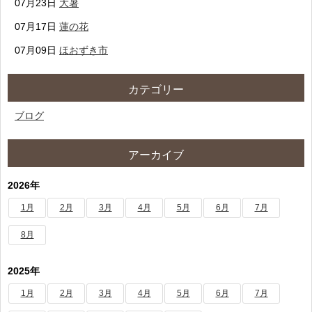
07月23日
大暑
07月17日
蓮の花
07月09日
ほおずき市
カテゴリー
ブログ
アーカイブ
2026年
1月
2月
3月
4月
5月
6月
7月
8月
2025年
1月
2月
3月
4月
5月
6月
7月