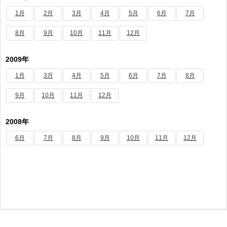
1月
2月
3月
4月
5月
6月
7月
8月
9月
10月
11月
12月
2009年
1月
3月
4月
5月
6月
7月
8月
9月
10月
11月
12月
2008年
6月
7月
8月
9月
10月
11月
12月