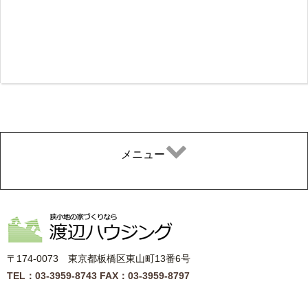
メニュー
〒174-0073 東京都板橋区東山町13番6号
TEL：03-3959-8743
FAX：03-3959-8797