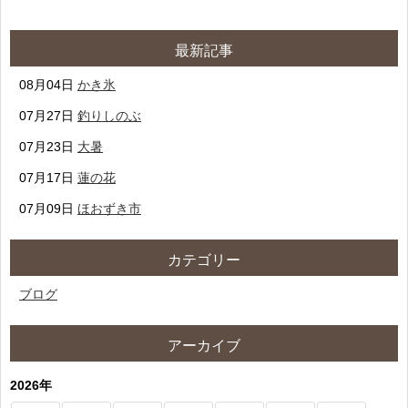
最新記事
08月04日
かき氷
07月27日
釣りしのぶ
07月23日
大暑
07月17日
蓮の花
07月09日
ほおずき市
カテゴリー
ブログ
アーカイブ
2026年