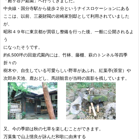
「殿ヶ谷戸庭園」へ行ってきました。
中央線・国分寺駅から徒歩２分というナイスロケーションにある
ここは、以前、三菱財閥の岩崎家別邸として利用されていました
が、
昭和４９年に東京都が買収し整備を行った後、一般に公開されるよ
う
になったそうです。
約6,500坪の回遊式園内には、竹林、藤棚、萩のトンネル等四季
折々の
樹木や、自生している可愛らしい野草があふれ、紅葉亭(茶室）や
次郎弁天池、鹿おどし、馬頭観音が当時の面影を残しています。
又、今の季節は秋の七草を楽しむことができます。
万葉集で山上憶良が詠んだ和歌に由来する