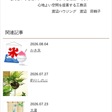
心地よい空間を提案する工務店
渡辺ハウジング 渡辺 田鶴子
関連記事
2026.08.04
かき氷
2026.07.27
釣りしのぶ
2026.07.23
大暑