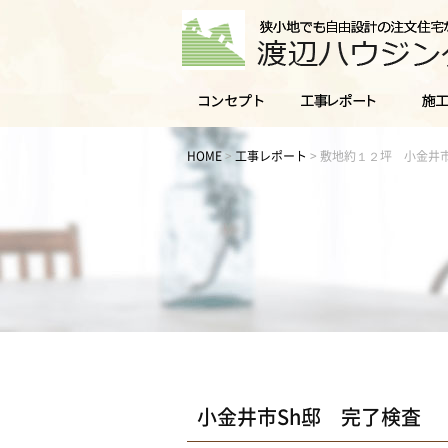
HOME
>
工事レポート
>
敷地約１２坪 小金井市
小金井市Sh邸 完了検査