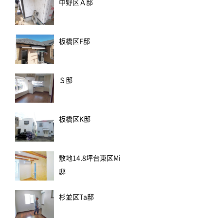
中野区Ａ邸
板橋区F邸
Ｓ邸
板橋区K邸
敷地14.8坪台東区Mi
邸
杉並区Ta邸