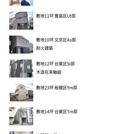
敷地11坪 豊島区Ut邸
敷地10坪 文京区As邸
耐火建築
敷地12坪 台東区Si邸
木造在来軸組
敷地23坪 板橋区Ym邸
敷地14坪 台東区Tm邸