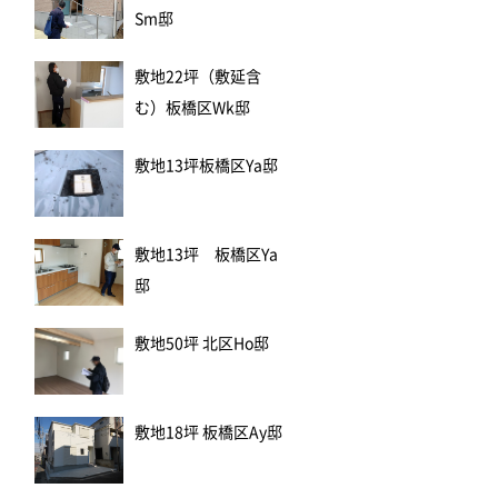
Sm邸
敷地22坪（敷延含
む）板橋区Wk邸
敷地13坪板橋区Ya邸
敷地13坪 板橋区Ya
邸
敷地50坪 北区Ho邸
敷地18坪 板橋区Ay邸