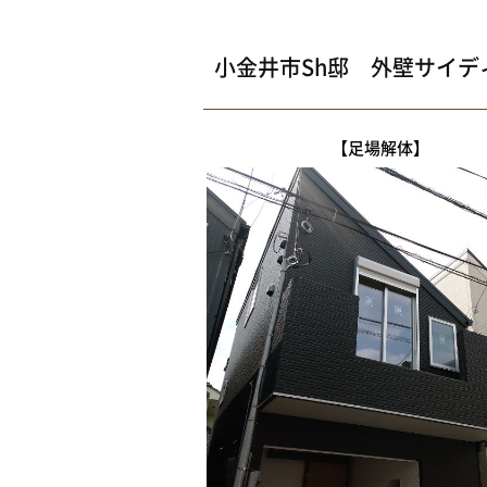
小金井市Sh邸 外壁サイ
【足場解体】