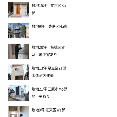
敷地15坪 文京区Ka
邸
敷地9坪 豊島区Na邸
敷地20坪 板橋区Yh
邸 地下室あり
敷地13坪 足立区Ya邸
木造耐火建築
敷地21坪 三鷹市Mo邸
地下室あり
敷地9坪 江東区Wa邸