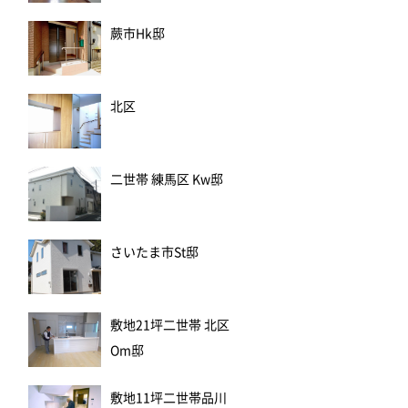
蕨市Hk邸
北区
二世帯 練馬区 Kw邸
さいたま市St邸
敷地21坪二世帯 北区
Om邸
敷地11坪二世帯品川