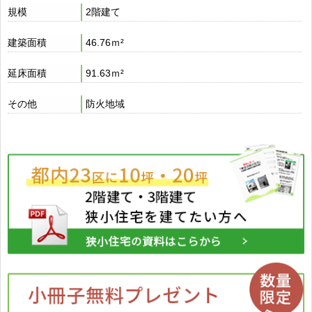
規模
2階建て
建築面積
46.76ｍ²
延床面積
91.63ｍ²
その他
防火地域