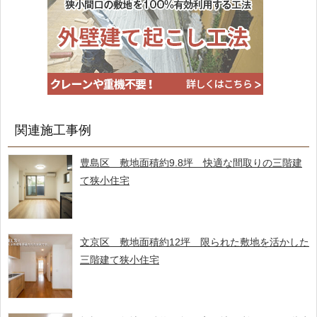
関連施工事例
豊島区 敷地面積約9.8坪 快適な間取りの三階建
て狭小住宅
文京区 敷地面積約12坪 限られた敷地を活かした
三階建て狭小住宅