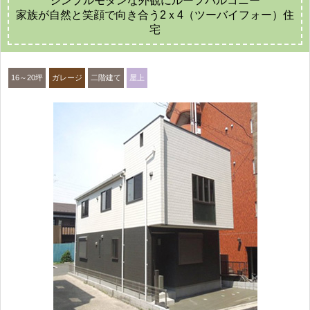
家族が自然と笑顔で向き合う2ｘ4（ツーバイフォー）住
宅
16～20坪
ガレージ
二階建て
屋上