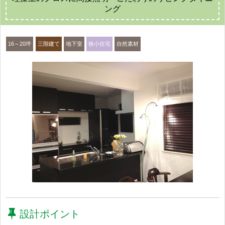
ング
16～20坪
三階建て
地下室
狭小住宅
自然素材
設計ポイント