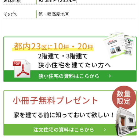
延床面積
93.35ｍ²（28.24坪）
その他
第一種高度地区