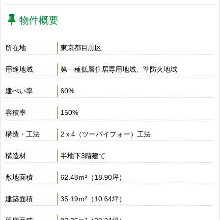
物件概要
所在地
東京都目黒区
用途地域
第一種低層住居専用地域、準防火地域
建ぺい率
60%
容積率
150%
構造・工法
2ｘ4（ツーバイフォー）工法
構造材
半地下3階建て
敷地面積
62.48ｍ²（18.90坪）
建築面積
35.19ｍ²（10.64坪）