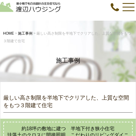
HOME
>
施工事例
>
厳しい高さ制限を半地下でクリアした、上質な空間をもつ
３階建て住宅
施工事例
厳しい高さ制限を半地下でクリアした、上質な空間
をもつ３階建て住宅
約18坪の敷地に建つ 半地下付き狭小住宅
珪藻土のクロスに間接照明 こだわりのリビングダイニ