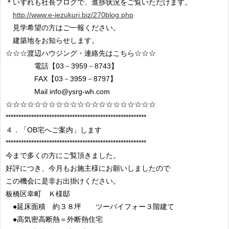
＊いずれも社長ブログで、進捗状況をご覧いただけます。
http://www.e-iezukuri.biz/270blog.php
見学希望の方はご一報ください。
建築地をお知らせします。
☆☆☆渡辺ハウジング・連絡先はこちら☆☆☆
電話【03－3959－8743】
FAX【03－3959－8797】
Mail info@ysrg-wh.com
☆☆☆☆☆☆☆☆☆☆☆☆☆☆☆☆☆☆☆☆☆
*******************************************************
４．「OB宅へご案内」します
*******************************************************
今まで多くの方にご覧頂きました。
好評につき、今月もお施主様にお願いしましたので
この機会に是非お出掛けください。
板橋区幸町 Ｋ様邸
●延床面積 約３８坪 ツーバイフォー３階建て
●高気密高断熱＝外断熱住宅